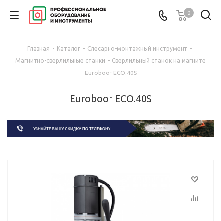
0
Главная
-
Каталог
-
Слесарно-монтажный инструмент
-
Магнитно-сверлильные станки
-
Сверлильный станок на магните
Euroboor ECO.40S
Euroboor ECO.40S