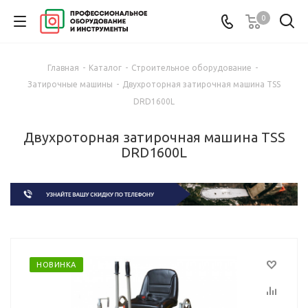
0
Главная
-
Каталог
-
Строительное оборудование
-
Затирочные машины
-
Двухроторная затирочная машина TSS
DRD1600L
Двухроторная затирочная машина TSS
DRD1600L
НОВИНКА